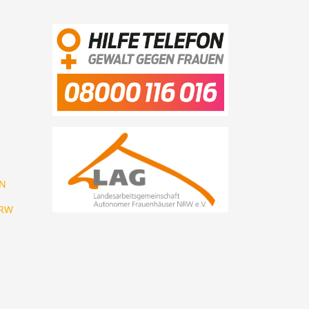
EN
NRW