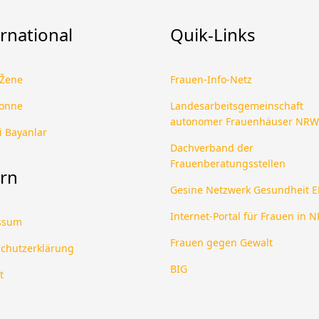
rnational
Quik-Links
 Žene
Frauen-Info-Netz
donne
Landesarbeitsgemeinschaft
autonomer Frauenhäuser NRW
i Bayanlar
Dachverband der
Frauenberatungsstellen
ern
Gesine Netzwerk Gesundheit 
Internet-Portal für Frauen in 
ssum
Frauen gegen Gewalt
chutzerklärung
BIG
t