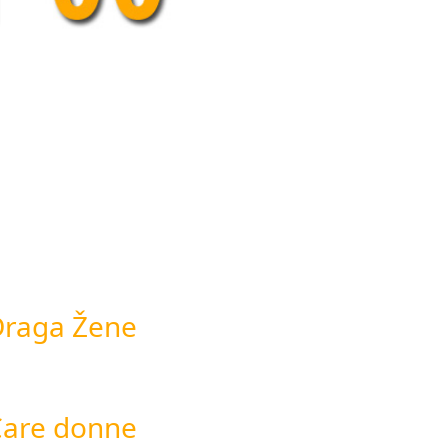
Draga Žene
Care donne